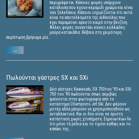
περιγράφεται. Κάποιες φορές υπάρχουν
κατάλοιπα που έχουν κεραμιδί χρώμα και είναι
σαν ζελεδάκια. Κάποιοι ισχυρίζονται ότι αυτά
είναι τα αποτελέσματα της αιθανόλης που
έχει παραμείνει αρκετό καιρό στην βενζίνη.
Άλλες φορές συναντάει κανείς κολλώδες
μαύρα κατακάθια. Βέβαια στη χειρότερη
περίπτωση βρήκαμε μία...
...
Πωλούνται γάστρες SX και SXi
Δύο γάστρες Kawasaki, SX 750του ‘93 και SXi
750 του ‘95 πωλούνται όπως ακριβώς
φαίνονται στην φωτογραφία από το
κατάστημα Champions Jet Ski. Δεν φέρουν
μοτέρ αλλά μπορούν να χρησιμοποιηθούν ως
ανταλλακτικά. Και οι δύο είναι σε άριστη
κατάσταση χωρίς χτυπήματα. Σημειωτέων δε
ότι μόνο τα ρέλια και το τιμόνι καθώς και το
καπάκι της...