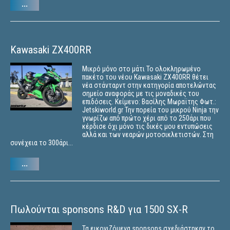
...
Kawasaki ZX400RR
Μικρό μόνο στο μάτι Το ολοκληρωμένο
πακέτο του νέου Kawasaki ZX400RR θέτει
νέα στάνταρντ στην κατηγορία αποτελώντας
σημείο αναφοράς με τις μοναδικές του
επιδόσεις. Κείμενο: Βασίλης Μωραϊτης Φωτ.:
Jetskiworld.gr Την πορεία του μικρού Ninja την
γνωρίζω από πρώτο χέρι από το 250άρι που
κέρδισε όχι μόνο τις δικές μου εντυπώσεις
αλλά και των νεαρών μοτοσικλετιστών. Στη
συνέχεια το 300άρι...
...
Πωλούνται sponsons R&D για 1500 SX-R
Τα εικονιζόμενα sponsons σχεδιάστηκαν το