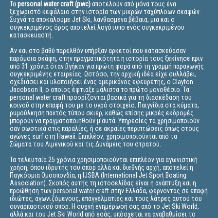
Τα
personal water craft (pwc)
αποτελούν από μόνα τους ένα
ξεχωριστό κεφάλαιο στην ιστορία των μικρών ταχύπλοων σκαφών.
Συχνά τα αποκαλούμε Jet Ski, λανθασμένα βέβαια, μια και ο
συγκεκριμένος όρος αποτελεί λογότυπο ενός συγκεκριμένου
κατασκευαστή.
Αν και στο βαθύ παρελθόν υπήρξαν αρκετοί που κατασκεύασαν
παρόμοια σκάφη, στην πραγματικότητα η ιστορία τους ξεκίνησε πριν
από 31 χρόνια όταν βγήκαν για πρώτη φορά από τη γραμμή παραγωγής
συγκεκριμένης εταιρείας. Ωστόσο, την αρχική ιδέα είχε συλλάβει,
σχεδιάσει και υλοποιήσει ένας αμερικάνος εφευρέτης, ο Clayton
Jacobson II, ο οποίος έφτιαξε μάλιστα το πρώτο μονοθέσιο. Τα
personal water craft προορίζονται βασικά για τη διασκέδαση του
κοινού στην επαφή του με το υγρό στοιχείο. Παιγνίδια στα κύματα,
ρυμούλκηση παντός τύπου σκιέρ, καθώς επίσης μικρές εκδρομές
μπορούν να πραγματοποιηθούν μ’αυτά. Υπηρεσίες τα χρησιμοποιούν
σαν σωστικά στις παραλίες, ή σε ακραίες περιπτώσεις όπως στους
αγώνες surf στη Hawaii. Επιπλέον, χρησιμοποιούνται από τα
Σώματα του Λιμενικού και τις Δυνάμεις του στρατού.
Τα τελευταία 25 χρόνια χρησιμοποιούνται επιπλέον για αγωνιστική
χρήση, όπου ιδρυτής του σπορ αλλά και διεθνής αρχή, αποτελεί η
Παγκόσμια Ομοσπονδία, η IJSBA (International Jet Sport Boating
Association). Σκοπός αυτής τη ιστοσελίδας είναι η ανάπτυξη και η
προώθηση των personal water craft στην Ελλάδα, φέρνοντας σε επαφή
ιδιώτες, αγωνιζόμενους, επαγγελματίες και τους λάτρες αυτού του
συναρπαστικού σπορ. Η συχνή ενημέρωσή σας από το Jet Ski World,
αλλά και του Jet Ski World από εσάς, υπόσχεται να αναβαθμίσει το