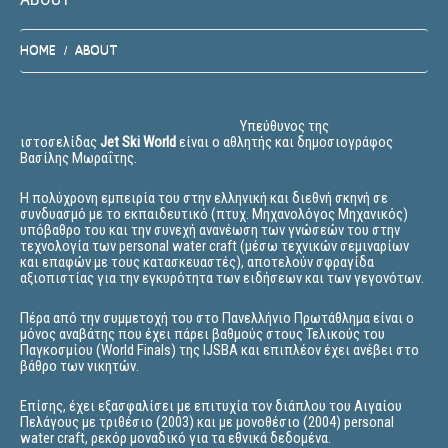
HOME
ABOUT
Υπεύθυνος της
ιστοσελίδας
Jet Ski World
είναι ο αθλητής και δημοσιογράφος
Βασίλης Μωραΐτης.
Η πολύχρονη εμπειρία του στην ελληνική και διεθνή σκηνή σε
συνδυασμό με το εκπαιδευτικό (πτυχ. Μηχανολόγος Μηχανικός)
υπόβαθρο του και την συνεχή ανανέωση των γνώσεών του στην
τεχνολογία των personal water craft (μέσω τεχνικών σεμιναρίων
και επαφών με τους κατασκευαστές), αποτελούν σφραγίδα
αξιοπιστίας για την εγκυρότητα των ειδήσεων και των γεγονότων.
Πέρα από την συμμετοχή του στο Πανελλήνιο Πρωτάθλημα είναι ο
μόνος αναβάτης που έχει πάρει βαθμούς στους Τελικούς του
Παγκοσμίου (World Finals) της IJSBA και επιπλέον έχει ανέβει στο
βάθρο των νικητών.
Επίσης, έχει εξασφαλίσει με επιτυχία τον διάπλου του Αιγαίου
Πελάγους με τριθέσιο (2003) και με μονοθέσιο (2004) personal
water craft, ρεκόρ μοναδικό για τα εθνικά δεδομένα.