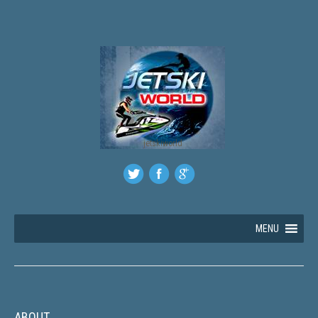
jetskiworld
MENU
ABOUT