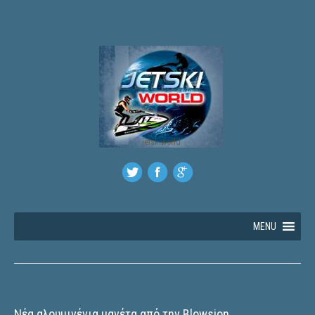
jetskiworld
MENU
Νέα αλουμινένια μανέτα από την Blowsion