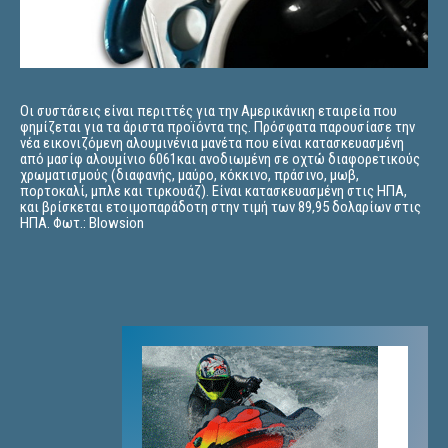
Οι συστάσεις είναι περιττές για την Αμερικάνικη εταιρεία που
φημίζεται για τα άριστα προϊόντα της. Πρόσφατα παρουσίασε την
νέα εικονιζόμενη αλουμινένια μανέτα που είναι κατασκευασμένη
από μασίφ αλουμίνιο 6061και ανοδιωμένη σε οχτώ διαφορετικούς
χρωματισμούς (διαφανής, μαύρο, κόκκινο, πράσινο, μωβ,
πορτοκαλί, μπλε και τιρκουάζ). Είναι κατασκευασμένη στις ΗΠΑ,
και βρίσκεται ετοιμοπαράδοτη στην τιμή των 89,95 δολαρίων στις
ΗΠΑ. Φωτ.: Blowsion