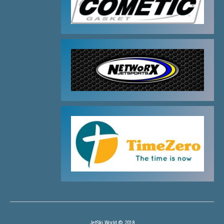
JetSki World © 2018