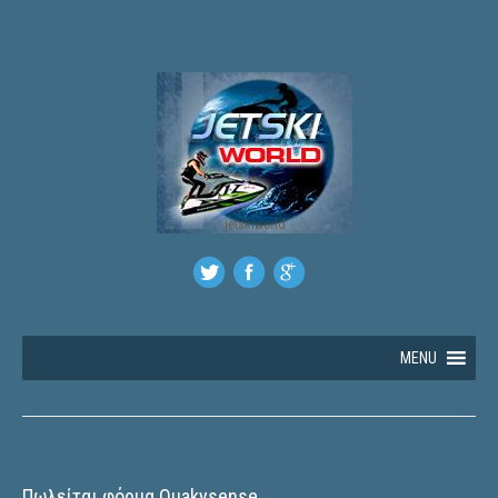
jetskiworld
MENU
Πωλείται φόρμα Quakysense