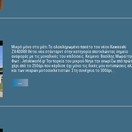
Μικρό μόνο στο μάτι Το ολοκληρωμένο πακέτο του νέου Kawasaki
ZX400RR θέτει νέα στάνταρντ στην κατηγορία αποτελώντας σημείο
αναφοράς με τις μοναδικές του επιδόσεις. Κείμενο: Βασίλης Μωραϊτη
Φωτ.: Jetskiworld.gr Την πορεία του μικρού Ninja την γνωρίζω από πρώ
χέρι από το 250άρι που κέρδισε όχι μόνο τις δικές μου εντυπώσεις αλ
και των νεαρών μοτοσικλετιστών. Στη συνέχεια το 300άρι...
...