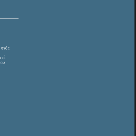
ς ενός
ατά
του