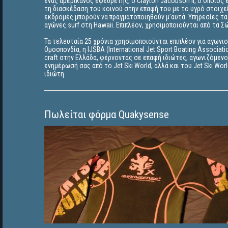
ένας αμερικάνος εφευρέτης, ο Clayton Jacobson II, ο οποίος 
τη διασκέδαση του κοινού στην επαφή του με το υγρό στοιχεί
εκδρομές μπορούν να πραγματοποιηθούν μ’αυτά. Υπηρεσίες τα
αγώνες surf στη Hawaii. Επιπλέον, χρησιμοποιούνται από τα Σ
Τα τελευταία 25 χρόνια χρησιμοποιούνται επιπλέον για αγωνισ
Ομοσπονδία, η IJSBA (International Jet Sport Boating Associa
craft στην Ελλάδα, φέρνοντας σε επαφή ιδιώτες, αγωνιζόμεν
ενημέρωσή σας από το Jet Ski World, αλλά και του Jet Ski Wo
ιδιώτη.
Πωλείται φόρμα Quakysense