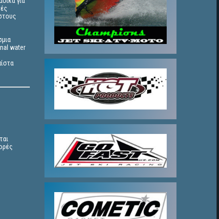
ασικά για
ρές
 στους
σμια
nal water
πίστα
ται
θορές