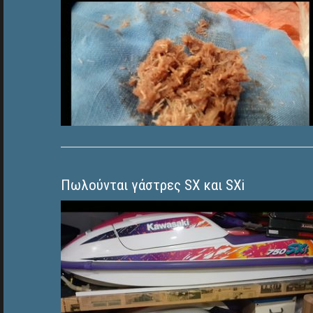
Πωλούνται γάστρες SX και SXi