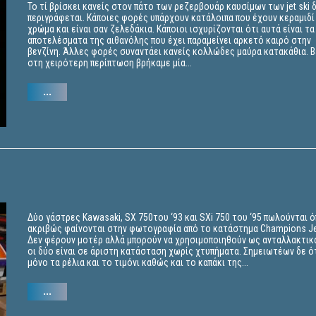
Το τί βρίσκει κανείς στον πάτο των ρεζερβουάρ καυσίμων των jet ski 
περιγράφεται. Κάποιες φορές υπάρχουν κατάλοιπα που έχουν κεραμιδί
χρώμα και είναι σαν ζελεδάκια. Κάποιοι ισχυρίζονται ότι αυτά είναι τα
αποτελέσματα της αιθανόλης που έχει παραμείνει αρκετό καιρό στην
βενζίνη. Άλλες φορές συναντάει κανείς κολλώδες μαύρα κατακάθια. Β
στη χειρότερη περίπτωση βρήκαμε μία...
...
Δύο γάστρες Kawasaki, SX 750του ‘93 και SXi 750 του ‘95 πωλούνται 
ακριβώς φαίνονται στην φωτογραφία από το κατάστημα Champions Jet
Δεν φέρουν μοτέρ αλλά μπορούν να χρησιμοποιηθούν ως ανταλλακτικά
οι δύο είναι σε άριστη κατάσταση χωρίς χτυπήματα. Σημειωτέων δε ό
μόνο τα ρέλια και το τιμόνι καθώς και το καπάκι της...
...