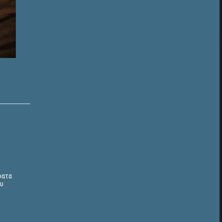
φατα
ου