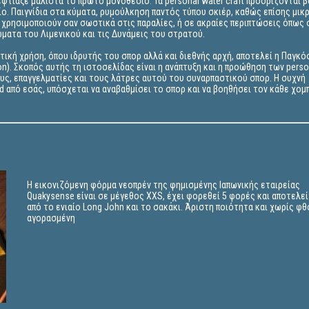
έφτιαξε μάλιστα το πρώτο μονοθέσιο. Τα personal water craft προορίζονται β
ο. Παιγνίδια στα κύματα, ρυμούλκηση παντός τύπου σκιέρ, καθώς επίσης μικ
 χρησιμοποιούν σαν σωστικά στις παραλίες, ή σε ακραίες περιπτώσεις όπως
ώματα του Λιμενικού και τις Δυνάμεις του στρατού.
τική χρήση, όπου ιδρυτής του σπορ αλλά και διεθνής αρχή, αποτελεί η Παγκό
tion). Σκοπός αυτής τη ιστοσελίδας είναι η ανάπτυξη και η προώθηση των perso
ους, επαγγελματίες και τους λάτρες αυτού του συναρπαστικού σπορ. Η συχνή
rld από εσάς, υπόσχεται να αναβαθμίσει το σπορ και να βοηθήσει τον κάθε χομ
Η εικονιζόμενη φόρμα νεοπρέν της φημισμένης Ιαπωνικής εταιρείας
Quakysense είναι σε μέγεθος XXS, έχει φορεθεί 5 φορές και αποτελεί
από το ενιαίο Long John και το σακάκι. Άριστη ποιότητα και χωρίς φ
αγορασμένη