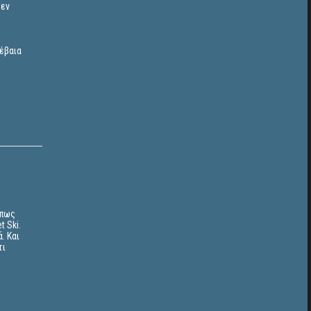
δεν
έβαια
όπως
 Ski.
. Και
τι