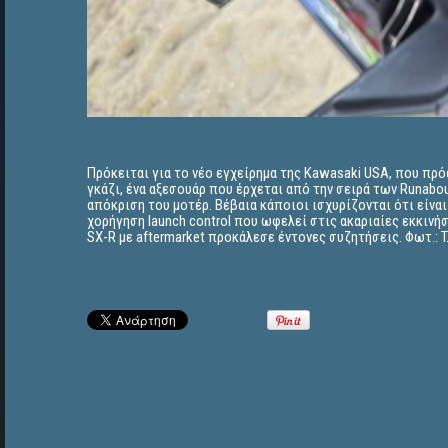
Πρόκειται για το νέο εγχείρημα της Kawasaki USA, που πρ
γκάζι, ένα αξεσουάρ που έρχεται από την σειρά των Runabou
απόκριση του μοτέρ. Βέβαια κάποιοι ισχυρίζονται ότι είν
χορήγηση launch control που ωφελεί στις ακαριαίες εκκινή
SX-R με aftermarket προκάλεσε έντονες συζητήσεις. Φωτ.: 