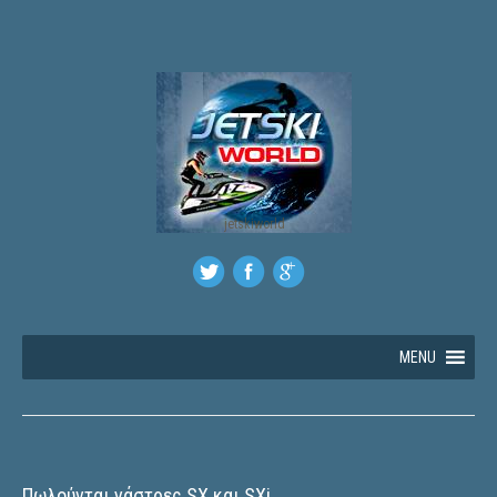
jetskiworld
MENU
Πωλούνται γάστρες SX και SXi