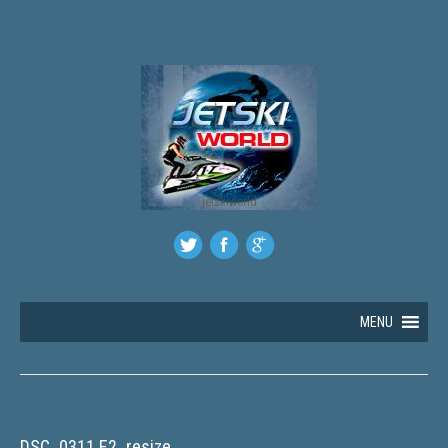
jetskiworld
MENU
DSC_0311 E2_resize