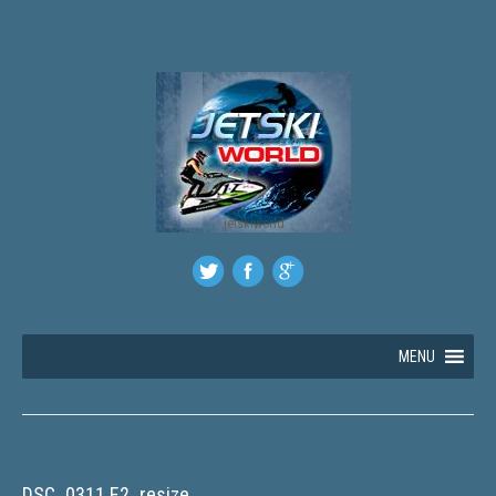
jetskiworld
MENU
DSC_0311 E2_resize